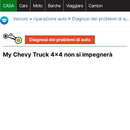
CASA
Cars
Moto
Barche
Viaggiare
Camion
Riparazione Auto
Acquisto Auto
Car Opzioni Aftermarket
Veicolo
>
riparazione auto
>
Diagnosi dei problemi di auto
Diagnosi dei problemi di auto
My Chevy Truck 4x4 non si impegnerà