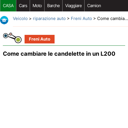
CASA
Cars
Moto
Barche
Viaggiare
Camion
Riparazione Auto
Acquisto Auto
Car Opzioni Aftermarket
Veicolo
>
riparazione auto
>
Freni Auto
> Come cambiare le candelette in un L200
Freni Auto
Come cambiare le candelette in un L200