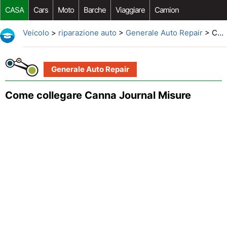
CASA
Cars
Moto
Barche
Viaggiare
Camion
Riparazione Auto
Acquisto Auto
Car Opzioni Aftermarket
Veicolo
>
riparazione auto
>
Generale Auto Repair
> Come collegare Canna Journal Misure
Generale Auto Repair
Come collegare Canna Journal Misure