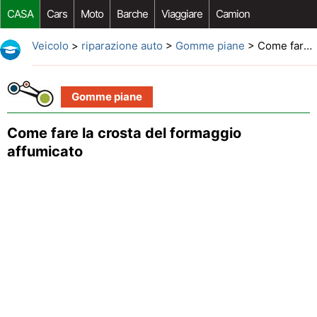
CASA
Cars
Moto
Barche
Viaggiare
Camion
Riparazione Auto
Acquisto Auto
Car Opzioni Aftermarket
Veicolo
>
riparazione auto
>
Gomme piane
> Come fare la crosta del formaggio affumicato
Gomme piane
Come fare la crosta del formaggio
affumicato