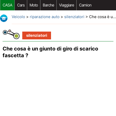
CASA
Cars
Moto
Barche
Viaggiare
Camion
Riparazione Auto
Acquisto Auto
Car Opzioni Aftermarket
Veicolo
>
riparazione auto
>
silenziatori
> Che cosa è un giunto di giro di scarico fascetta ?
silenziatori
Che cosa è un giunto di giro di scarico
fascetta ?