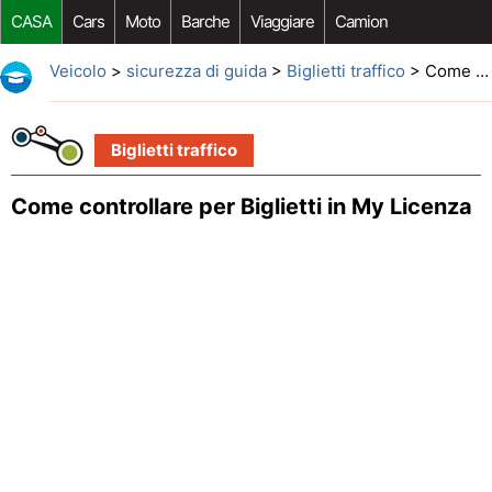
CASA
Cars
Moto
Barche
Viaggiare
Camion
Riparazione Auto
Acquisto Auto
Car Opzioni Aftermarket
Veicolo
>
sicurezza di guida
>
Biglietti traffico
> Come controllare per Biglietti in My Licenza
Biglietti traffico
Come controllare per Biglietti in My Licenza