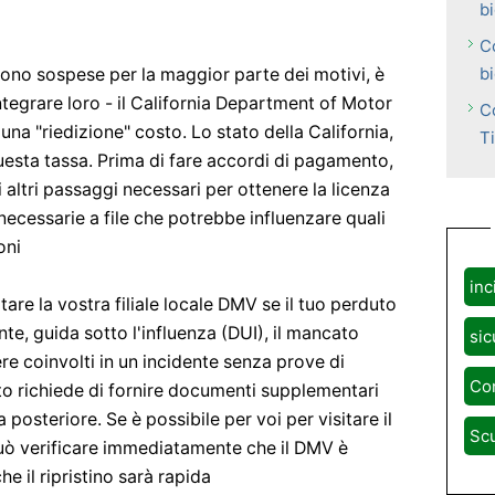
bi
C
bi
a sono sospese per la maggior parte dei motivi, è
tegrare loro - il California Department of Motor
C
una "riedizione" costo. Lo stato della California,
Ti
uesta tassa. Prima di fare accordi di pagamento,
 altri passaggi necessari per ottenere la licenza
ecessarie a file che potrebbe influenzare quali
oni
inc
re la vostra filiale locale DMV se il tuo perduto
e, guida sotto l'influenza (DUI), il mancato
sic
re coinvolti in un incidente senza prove di
Con
tato richiede di fornire documenti supplementari
da posteriore. Se è possibile per voi per visitare il
Scu
può verificare immediatamente che il DMV è
he il ripristino sarà rapida