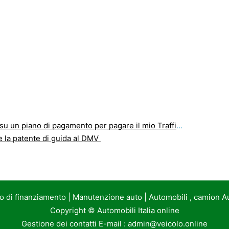
ano di pagamento per pagare il mio Traffico Ticket a Washington?
 la patente di guida al DMV
to di finanziamento
|
Manutenzione auto
|
Automobili , camion A
Copyright ©
Automobili Italia online
Gestione dei contatti E-mail :
admin@veicolo.online