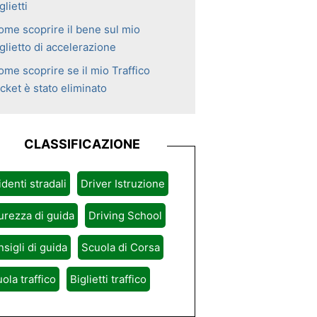
glietti
ome scoprire il bene sul mio
glietto di accelerazione
ome scoprire se il mio Traffico
cket è stato eliminato
CLASSIFICAZIONE
identi stradali
Driver Istruzione
urezza di guida
Driving School
sigli di guida
Scuola di Corsa
ola traffico
Biglietti traffico