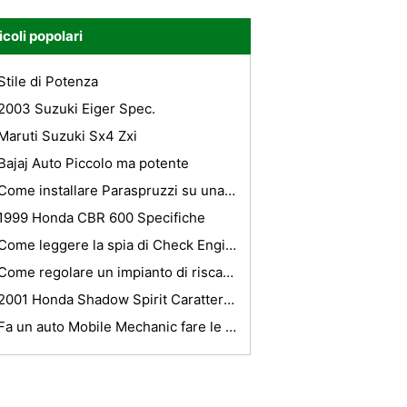
icoli popolari
Stile di Potenza
2003 Suzuki Eiger Spec.
Maruti Suzuki Sx4 Zxi
Bajaj Auto Piccolo ma potente
Come installare Paraspruzzi su una BMW Serie 3?
1999 Honda CBR 600 Specifiche
Come leggere la spia di Check Engine sui 1998 Honda OBD- II
Come regolare un impianto di riscaldamento 2003 di Mercedes E500
2001 Honda Shadow Spirit Caratteristiche
Fa un auto Mobile Mechanic fare le riparazioni reali