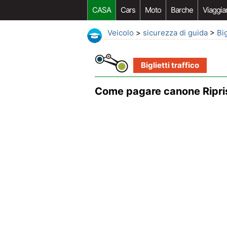
CASA
Cars
Moto
Barche
Viaggia
Veicolo
>
sicurezza di guida
>
Big
Biglietti traffico
Come pagare canone Riprist