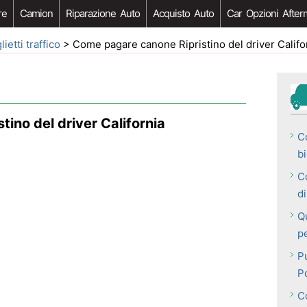
re
Camion
Riparazione Auto
Acquisto Auto
Car Opzioni After
lietti traffico
> Come pagare canone Ripristino del driver Califo
ino del driver California
C
bi
C
d
Qu
pe
P
P
C