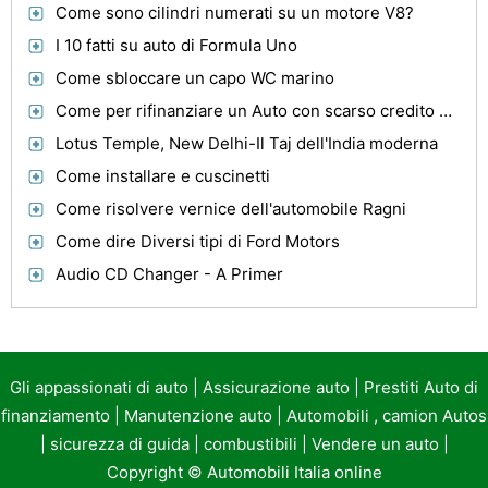
Come sono cilindri numerati su un motore V8?
I 10 fatti su auto di Formula Uno
Come sbloccare un capo WC marino
Come per rifinanziare un Auto con scarso credito Rating
Lotus Temple, New Delhi-Il Taj dell'India moderna
Come installare e cuscinetti
Come risolvere vernice dell'automobile Ragni
Come dire Diversi tipi di Ford Motors
Audio CD Changer - A Primer
Gli appassionati di auto
|
Assicurazione auto
|
Prestiti Auto di
finanziamento
|
Manutenzione auto
|
Automobili , camion Autos
|
sicurezza di guida
|
combustibili
|
Vendere un auto
|
Copyright ©
Automobili Italia online