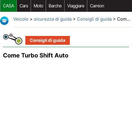
CASA
Cars
Moto
Barche
Viaggiare
Camion
Riparazione Auto
Acquisto Auto
Car Opzioni Aftermarket
Veicolo
>
sicurezza di guida
>
Consigli di guida
> Come Turbo Shift Auto
Consigli di guida
Come Turbo Shift Auto