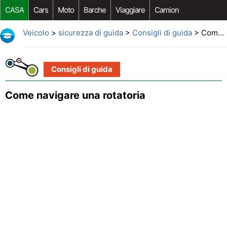
CASA
Cars
Moto
Barche
Viaggiare
Camion
Riparazione Auto
Acquisto Auto
Car Opzioni Aftermarket
Veicolo
>
sicurezza di guida
>
Consigli di guida
> Come navigare una rotatoria
Consigli di guida
Come navigare una rotatoria