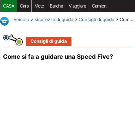
CASA
Cars
Moto
Barche
Viaggiare
Camion
Riparazione Auto
Acquisto Auto
Car Opzioni Aftermarket
Veicolo
>
sicurezza di guida
>
Consigli di guida
> Come si fa a guidare una Speed ​​Five?
Consigli di guida
Come si fa a guidare una Speed ​​Five?