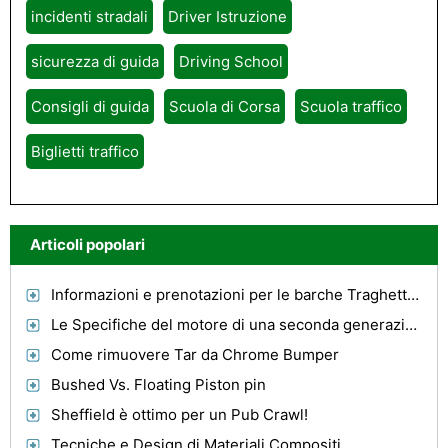
incidenti stradali
Driver Istruzione
sicurezza di guida
Driving School
Consigli di guida
Scuola di Corsa
Scuola traffico
Biglietti traffico
Articoli popolari
Informazioni e prenotazioni per le barche Traghetti del Mediterraneo
Le Specifiche del motore di una seconda generazione RX7
Come rimuovere Tar da Chrome Bumper
Bushed Vs. Floating Piston pin
Sheffield è ottimo per un Pub Crawl!
Tecniche e Design di Materiali Compositi