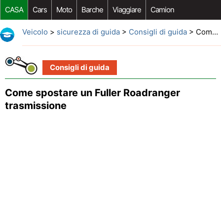
CASA
Cars
Moto
Barche
Viaggiare
Camion
Riparazione Auto
Acquisto Auto
Car Opzioni Aftermarket
Veicolo
>
sicurezza di guida
>
Consigli di guida
> Come spostare un Fuller Roadranger trasmissione
Consigli di guida
Come spostare un Fuller Roadranger
trasmissione