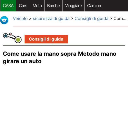
CASA
Cars
Moto
Barche
Viaggiare
Camion
Riparazione Auto
Acquisto Auto
Car Opzioni Aftermarket
Veicolo
>
sicurezza di guida
>
Consigli di guida
> Come usare la mano sopra Metodo mano girare un auto
Consigli di guida
Come usare la mano sopra Metodo mano
girare un auto