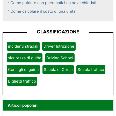
Come guidare con pneumatici da neve chiodati
Come calcolare il costo di una unità
CLASSIFICAZIONE
incidenti stradali
Driver Istruzione
sicurezza di guida
Driving School
Consigli di guida
Scuola di Corsa
Scuola traffico
Biglietti traffico
Articoli popolari