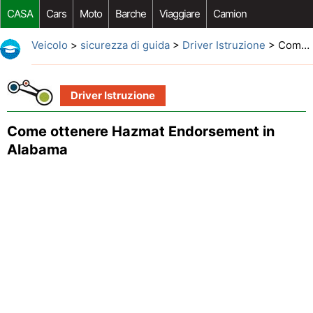
CASA
Cars
Moto
Barche
Viaggiare
Camion
Riparazione Auto
Acquisto Auto
Car Opzioni Aftermarket
Veicolo
>
sicurezza di guida
>
Driver Istruzione
> Come ottenere Hazmat Endorsement in Alabama
Driver Istruzione
Come ottenere Hazmat Endorsement in
Alabama