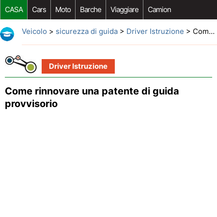
CASA
Cars
Moto
Barche
Viaggiare
Camion
Riparazione Auto
Acquisto Auto
Car Opzioni Aftermarket
Veicolo
>
sicurezza di guida
>
Driver Istruzione
> Come rinnovare una patente di guida provvisorio
Driver Istruzione
Come rinnovare una patente di guida
provvisorio