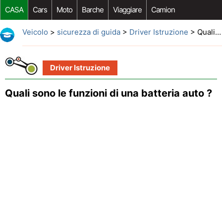
CASA
Cars
Moto
Barche
Viaggiare
Camion
Riparazione Auto
Acquisto Auto
Car Opzioni Aftermarket
Veicolo
>
sicurezza di guida
>
Driver Istruzione
> Quali sono le funzioni di una batteria auto ?
Driver Istruzione
Quali sono le funzioni di una batteria auto ?