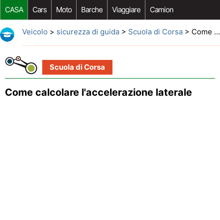
CASA
Cars
Moto
Barche
Viaggiare
Camion
Riparazione Auto
Acquisto Auto
Car Opzioni Aftermarket
Veicolo
>
sicurezza di guida
>
Scuola di Corsa
> Come calcolare l'accelerazione laterale
Scuola di Corsa
Come calcolare l'accelerazione laterale