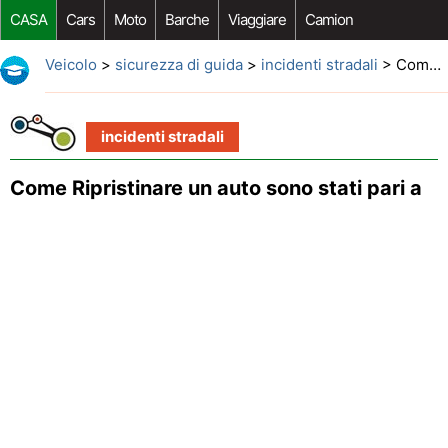
CASA
Cars
Moto
Barche
Viaggiare
Camion
Riparazione Auto
Acquisto Auto
Car Opzioni Aftermarket
Veicolo
>
sicurezza di guida
>
incidenti stradali
> Come Ripristinare un auto sono stati pari a
incidenti stradali
Come Ripristinare un auto sono stati pari a