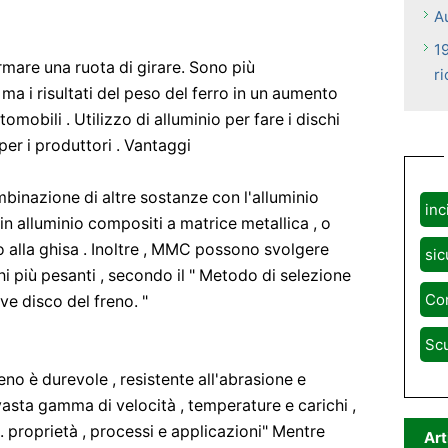
A
1
ermare una ruota di girare. Sono più
r
a i risultati del peso del ferro in un aumento
mobili . Utilizzo di alluminio per fare i dischi
per i produttori . Vantaggi
binazione di altre sostanze con l'alluminio
inc
in alluminio compositi a matrice metallica , o
o alla ghisa . Inoltre , MMC possono svolgere
sic
i più pesanti , secondo il " Metodo di selezione
Con
ve disco del freno. "
Scu
reno è durevole , resistente all'abrasione e
 vasta gamma di velocità , temperature e carichi ,
 : . proprietà , processi e applicazioni" Mentre
Art