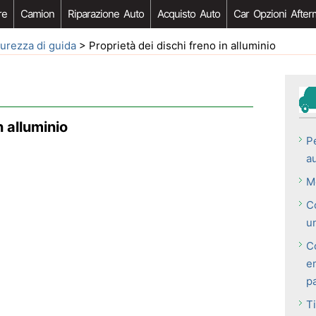
re
Camion
Riparazione Auto
Acquisto Auto
Car Opzioni After
curezza di guida
> Proprietà dei dischi freno in alluminio
n alluminio
Pe
a
M
C
u
C
e
p
Ti