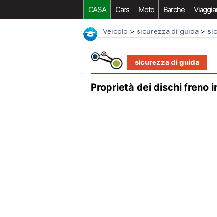
CASA
Cars
Moto
Barche
Viaggia
Veicolo
>
sicurezza di guida
>
si
sicurezza di guida
Proprietà dei dischi freno i