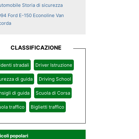
utomobile Storia di sicurezza
994 Ford E-150 Econoline Van
icorda
CLASSIFICAZIONE
identi stradali
Driver Istruzione
urezza di guida
Driving School
sigli di guida
Scuola di Corsa
ola traffico
Biglietti traffico
icoli popolari