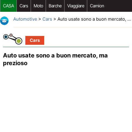
CASA
Cars
Moto
Barche
Viaggiare
Camion
Riparazione Auto
Acquisto Auto
Car Opzioni Aftermarket
Automotive
>
Cars
> Auto usate sono a buon mercato, ma prezioso
Cars
Auto usate sono a buon mercato, ma
prezioso