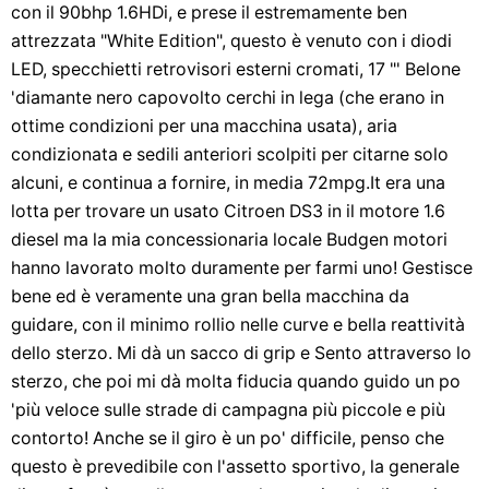
con il 90bhp 1.6HDi, e prese il estremamente ben
attrezzata "White Edition", questo è venuto con i diodi
LED, specchietti retrovisori esterni cromati, 17 "' Belone
'diamante nero capovolto cerchi in lega (che erano in
ottime condizioni per una macchina usata), aria
condizionata e sedili anteriori scolpiti per citarne solo
alcuni, e continua a fornire, in media 72mpg.It era una
lotta per trovare un usato Citroen DS3 in il motore 1.6
diesel ma la mia concessionaria locale Budgen motori
hanno lavorato molto duramente per farmi uno! Gestisce
bene ed è veramente una gran bella macchina da
guidare, con il minimo rollio nelle curve e bella reattività
dello sterzo. Mi dà un sacco di grip e Sento attraverso lo
sterzo, che poi mi dà molta fiducia quando guido un po
'più veloce sulle strade di campagna più piccole e più
contorto! Anche se il giro è un po' difficile, penso che
questo è prevedibile con l'assetto sportivo, la generale