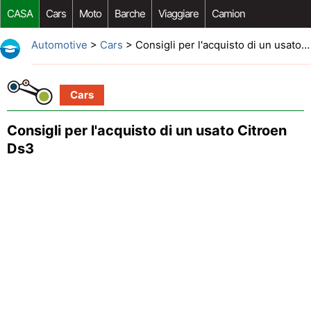
CASA
Cars
Moto
Barche
Viaggiare
Camion
Riparazione Auto
Acquisto Auto
Car Opzioni Aftermarket
Automotive
>
Cars
> Consigli per l'acquisto di un usato Citroen Ds3
Cars
Consigli per l'acquisto di un usato Citroen
Ds3