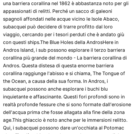
una barriera corallina nel 1862 è abbastanza noto per gli
appassionati di relitti. Perché un sacco di galeoni
spagnoli affondati nelle acque vicino le Isole Abaco,
subacquei può decidere di trarre profitto dal loro
viaggio, cercando per i tesori perduti che è andato giù
con questi ships.The Blue Holes della AndrosHere in
Andros Island, i sub possono esplorare il terzo barriera
corallina più grande del mondo - La barriera corallina di
Andros. Questa distesa di questa enorme barriera
corallina raggiunge l'abisso e si chiama, The Tongue of
the Ocean, a causa della sua forma. In Andros, i
subacquei possono anche esplorare i buchi blu
inquietante e affascinante. Questi fori profondi sono in
realtà profonde fessure che si sono formate dall'erosione
dell'acqua prima che fosse allagata alla fine della zona
age.This ghiaccio è noto anche per le immersioni relitto.
Qui, i subacquei possono dare un'occhiata al Potomac