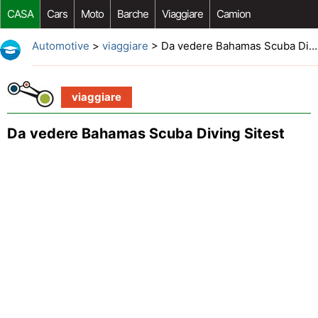
CASA
Cars
Moto
Barche
Viaggiare
Camion
Riparazione Auto
Acquisto Auto
Car Opzioni Aftermarket
Automotive
>
viaggiare
> Da vedere Bahamas Scuba Diving Sitest
viaggiare
Da vedere Bahamas Scuba Diving Sitest