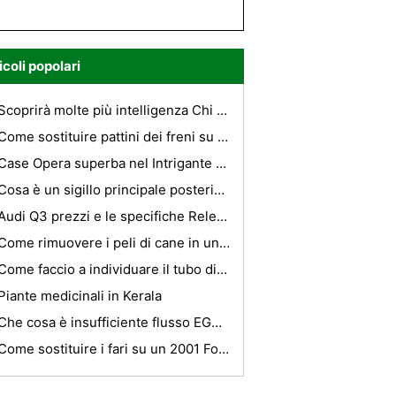
icoli popolari
Scoprirà molte più intelligenza Chi Kent
Come sostituire pattini dei freni su un Pajero
Case Opera superba nel Intrigante Bruxelles
Cosa è un sigillo principale posteriore ?
Audi Q3 prezzi e le specifiche Released
Come rimuovere i peli di cane in un veicolo
Come faccio a individuare il tubo di bassa pressione sulla mia auto aria condizionata con R134?
Piante medicinali in Kerala
Che cosa è insufficiente flusso EGR ?
Come sostituire i fari su un 2001 Ford F-250