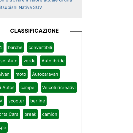
itsubishi Nativa SUV
CLASSIFICAZIONE
4
barche
convertibili
sel Auto
verde
Auto ibride
nivan
moto
Autocaravan
ri Autos
camper
Veicoli ricreativi
V
scooter
berline
orts Cars
break
camion
spe