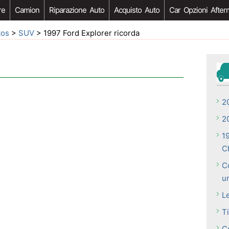
re
Camion
Riparazione Auto
Acquisto Auto
Car Opzioni After
tos
>
SUV
> 1997 Ford Explorer ricorda
2
2
1
C
C
u
L
T
Co