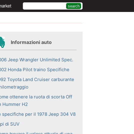
market
Informazioni auto
006 Jeep Wrangler Unlimited Spec.
002 Honda Pilot traino Specifiche
992 Toyota Land Cruiser carburante
hilometraggio
ome ottenere la ruota di scorta Off
n Hummer H2
e specifiche per il 1978 Jeep 304 V8
ipi di SUV
me trovare il valore attuale di una