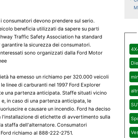
M
e i consumatori devono prendere sul serio.
icolo beneficia utilizzati da sapere su parti
ghway Traffic Safety Association ha standard
garantire la sicurezza dei consumatori.
4X
 interessati sono organizzati dalla Ford Motor
nee
Die
ietà ha emesso un richiamo per 320.000 veicoli
mi
 le linee di carburanti nel 1997 Ford Explorer
alt
 una partenza anticipata. Staffe situati vicino
 e, in caso di una partenza anticipata, le
SU
uoriuscire e causare un incendio. Ford ha deciso
 l'installazione di etichette di avvertimento sulla
Sp
lla staffa dell'alternatore. Consumatori
Ve
i Ford richiamo al 888-222-2751.