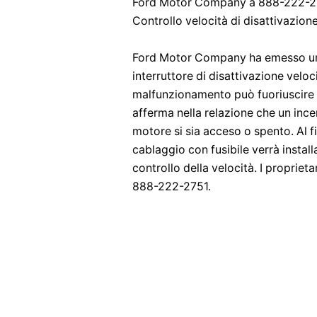
Ford Motor Company a 888-222-2
Controllo velocità di disattivazione
Ford Motor Company ha emesso un 
interruttore di disattivazione veloc
malfunzionamento può fuoriuscire a
afferma nella relazione che un ince
motore si sia acceso o spento. Al fi
cablaggio con fusibile verrà installa
controllo della velocità. I propri
888-222-2751.