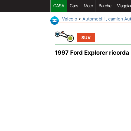
CASA
Cars
Moto
Barche
Viaggia
Veicolo
>
Automobili , camion Au
SUV
1997 Ford Explorer ricorda