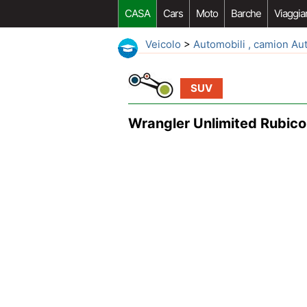
CASA
Cars
Moto
Barche
Viaggia
Veicolo
>
Automobili , camion Au
SUV
Wrangler Unlimited Rubico