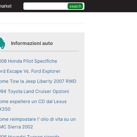
market
Informazioni auto
008 Honda Pilot Specifiche
ord Escape Vs. Ford Explorer
ome Tow la Jeep Liberty 2007 RWD
994 Toyota Land Cruiser Opzioni
ome espellere un CD dal Lexus
X350
me reimpostare l' olio di vita su un
MC Sierra 2002
006 Hyundai Tucson ricorda