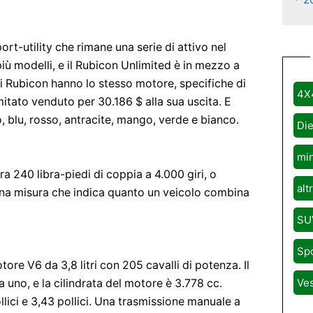
rt-utility che rimane una serie di attivo nel
più modelli, e il Rubicon Unlimited è in mezzo a
li Rubicon hanno lo stesso motore, specifiche di
4X
imitato venduto per 30.186 $ alla sua uscita. E
o, blu, rosso, antracite, mango, verde e bianco.
Die
mi
a 240 libra-piedi di coppia a 4.000 giri, o
alt
 una misura che indica quanto un veicolo combina
SU
Sp
tore V6 da 3,8 litri con 205 cavalli di potenza. Il
Ve
 uno, e la cilindrata del motore è 3.778 cc.
llici e 3,43 pollici. Una trasmissione manuale a