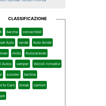
CLASSIFICAZIONE
4
barche
convertibili
sel Auto
verde
Auto ibride
nivan
moto
Autocaravan
ri Autos
camper
Veicoli ricreativi
V
scooter
berline
orts Cars
break
camion
spe