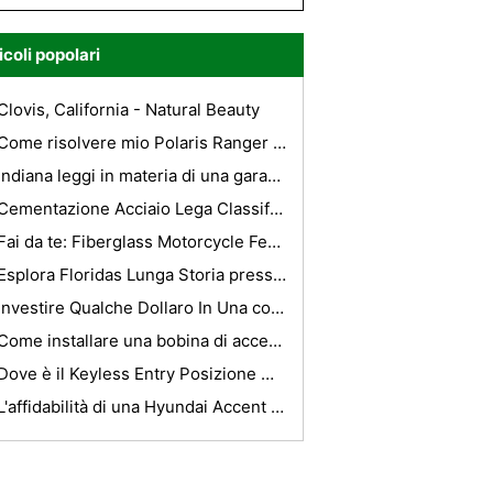
icoli popolari
Clovis, California - Natural Beauty
Come risolvere mio Polaris Ranger 700 elettrica
Indiana leggi in materia di una garanzia implicita sui veicoli usati
Cementazione Acciaio Lega Classifiche
Fai da te: Fiberglass Motorcycle Fender
Esplora Floridas Lunga Storia presso l'Orange County Regional History Center
Investire Qualche Dollaro In Una copertura auto e salvare migliaia
Come installare una bobina di accensione su un 1994 Kawasaki Ninja ZX6
Dove è il Keyless Entry Posizione modulo su una 2002 Ford F150 ?
L'affidabilità di una Hyundai Accent 2005