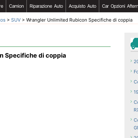
re
Camion
Riparazione Auto
Acquisto Auto
Car Opzioni After
tos
>
SUV
> Wrangler Unlimited Rubicon Specifiche di coppia
n Specifiche di coppia
2
F
C
1
C
R
Co
G
2