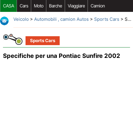
CASA
Cars
Moto
Barche
Viaggiare
Camion
Riparazione Auto
Acquisto Auto
Car Opzioni Aftermarket
Veicolo
>
Automobili , camion Autos
>
Sports Cars
> Specifiche per una Pontiac Sunfire 2002
Sports Cars
Specifiche per una Pontiac Sunfire 2002