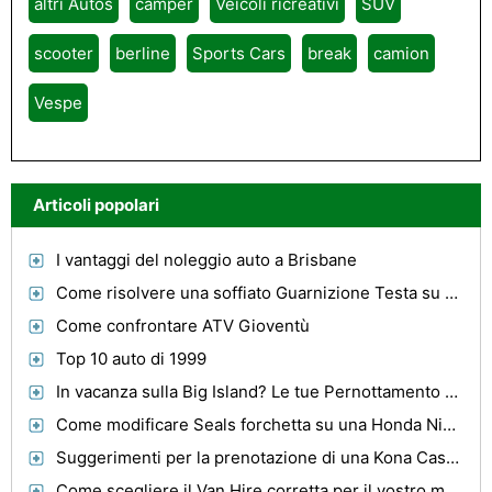
altri Autos
camper
Veicoli ricreativi
SUV
scooter
berline
Sports Cars
break
camion
Vespe
Articoli popolari
I vantaggi del noleggio auto a Brisbane
Come risolvere una soffiato Guarnizione Testa su un F-150
Come confrontare ATV Gioventù
Top 10 auto di 1999
In vacanza sulla Big Island? Le tue Pernottamento Soluzioni di alloggi
Come modificare Seals forchetta su una Honda Nighthawk
Suggerimenti per la prenotazione di una Kona Case Vacanza
Come scegliere il Van Hire corretta per il vostro movimento ed evitare errori ?