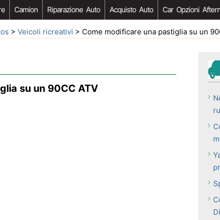
re
Camion
Riparazione Auto
Acquisto Auto
Car Opzioni After
tos
>
Veicoli ricreativi
> Come modificare una pastiglia su un 9
iglia su un 90CC ATV
N
r
C
m
Y
p
S
C
D