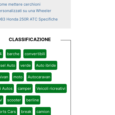
ome mettere cerchioni
ersonalizzati su una Wheeler
983 Honda 250R ATC Specifiche
CLASSIFICAZIONE
4
barche
convertibili
sel Auto
verde
Auto ibride
nivan
moto
Autocaravan
ri Autos
camper
Veicoli ricreativi
V
scooter
berline
orts Cars
break
camion