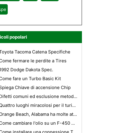
spe
icoli popolari
Toyota Tacoma Catena Specifiche
Come fermare le perdite a Tires
1992 Dodge Dakota Spec.
Come fare un Turbo Basic Kit
Spiega Chiave di accensione Chip
Difetti comuni ed esclusione metodo di auto
Quattro luoghi miracolosi per il turismo in Giappone
Orange Beach, Alabama ha molte attrazioni Turismo
Come cambiare l'olio su un F-450 Diesel Ford
Come installare una connessione Trailer Luce su una Chevy