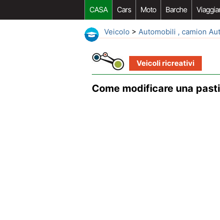
CASA
Cars
Moto
Barche
Viaggia
Veicolo
>
Automobili , camion Au
Veicoli ricreativi
Come modificare una past