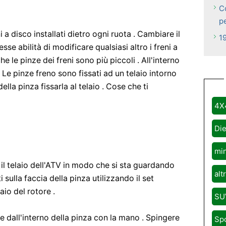
C
p
 a disco installati dietro ogni ruota . Cambiare il
1
se abilità di modificare qualsiasi altro i freni a
e le pinze dei freni sono più piccoli . All'interno
. Le pinze freno sono fissati ad un telaio intorno
della pinza fissarla al telaio . Cose che ti
4X
Die
mi
 il telaio dell'ATV in modo che si sta guardando
alt
i sulla faccia della pinza utilizzando il set
aio del rotore .
SU
ate dall'interno della pinza con la mano . Spingere
Sp