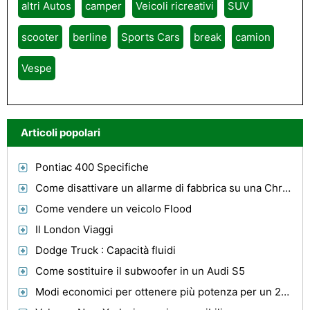
altri Autos
camper
Veicoli ricreativi
SUV
scooter
berline
Sports Cars
break
camion
Vespe
Articoli popolari
Pontiac 400 Specifiche
Come disattivare un allarme di fabbrica su una Chrysler Sebring 2000
Come vendere un veicolo Flood
Il London Viaggi
Dodge Truck : Capacità fluidi
Come sostituire il subwoofer in un Audi S5
Modi economici per ottenere più potenza per un 2000 S10