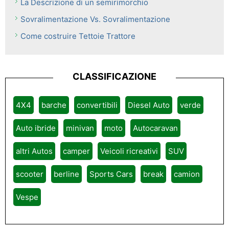
La Descrizione di un semirimorchio
Sovralimentazione Vs. Sovralimentazione
Come costruire Tettoie Trattore
CLASSIFICAZIONE
4X4
barche
convertibili
Diesel Auto
verde
Auto ibride
minivan
moto
Autocaravan
altri Autos
camper
Veicoli ricreativi
SUV
scooter
berline
Sports Cars
break
camion
Vespe