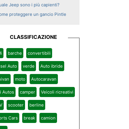
uale Jeep sono i più capienti?
ome proteggere un gancio Pintle
CLASSIFICAZIONE
4
barche
convertibili
sel Auto
verde
Auto ibride
nivan
moto
Autocaravan
ri Autos
camper
Veicoli ricreativi
V
scooter
berline
orts Cars
break
camion