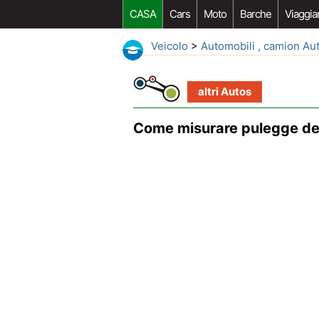
CASA
Cars
Moto
Barche
Viaggia
Veicolo
>
Automobili , camion Au
altri Autos
Come misurare pulegge de