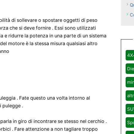
Q
C
ilità di sollevare o spostare oggetti di peso
rza che si deve fornire . Essi sono utilizzati
ia e ridurre la potenza in una parte di un sistema
del motore è la stessa misura qualsiasi altro
ranno
4X
Die
mi
alt
leggia . Fate questo una volta intorno al
i pulegge .
SU
 parla in giro di incontrare se stesso nel cerchio .
Sp
forbici . Fare attenzione a non tagliare troppo