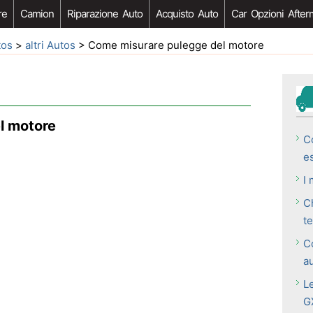
re
Camion
Riparazione Auto
Acquisto Auto
Car Opzioni After
tos
>
altri Autos
> Come misurare pulegge del motore
l motore
C
e
I 
C
te
C
a
L
G