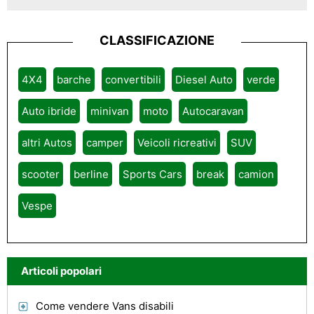
CLASSIFICAZIONE
4X4
barche
convertibili
Diesel Auto
verde
Auto ibride
minivan
moto
Autocaravan
altri Autos
camper
Veicoli ricreativi
SUV
scooter
berline
Sports Cars
break
camion
Vespe
Articoli popolari
Come vendere Vans disabili