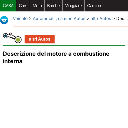
CASA
Cars
Moto
Barche
Viaggiare
Camion
Riparazione Auto
Acquisto Auto
Car Opzioni Aftermarket
Veicolo
>
Automobili , camion Autos
>
altri Autos
> Descrizione del motore a combustione interna
altri Autos
Descrizione del motore a combustione
interna