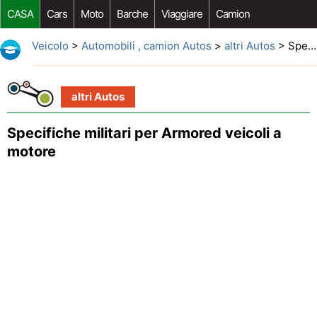
CASA
Cars
Moto
Barche
Viaggiare
Camion
Riparazione Auto
Acquisto Auto
Car Opzioni Aftermarket
Veicolo
>
Automobili , camion Autos
>
altri Autos
> Specifiche militari per Armored veicoli a motore
altri Autos
Specifiche militari per Armored veicoli a
motore