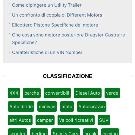
Come dipingere un Utility Trailer
Un confronto di coppia di Different Motors
Elicottero Pistone Specifiche del motore
Che cosa sono motore posteriore Dragster Costruire
Specifiche?
Caratteristiche di un VIN Number
CLASSIFICAZIONE
4X4
barche
convertibili
Diesel Auto
verde
Auto ibride
minivan
moto
Autocaravan
altri Autos
camper
Veicoli ricreativi
SUV
scooter
berline
Sports Cars
break
camion