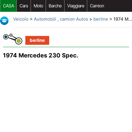
CASA
Cars
Moto
Barche
Viaggiare
Camion
Riparazione Auto
Acquisto Auto
Car Opzioni Aftermarket
Veicolo
>
Automobili , camion Autos
>
berline
> 1974 Mercedes 230 Spec.
berline
1974 Mercedes 230 Spec.