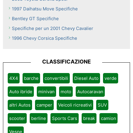
1997 Daihatsu Move Specifiche
Bentley GT Specifiche
Specifiche per un 2001 Chevy Cavalier
1996 Chevy Corsica Specifiche
CLASSIFICAZIONE
4X4
barche
convertibili
Diesel Auto
verde
Auto ibride
minivan
moto
Autocaravan
altri Autos
camper
Veicoli ricreativi
SUV
scooter
berline
Sports Cars
break
camion
Vespe