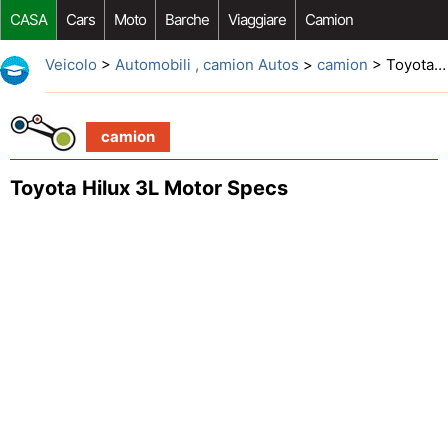
CASA
Cars
Moto
Barche
Viaggiare
Camion
Riparazione Auto
Acquisto Auto
Car Opzioni Aftermarket
Veicolo
>
Automobili , camion Autos
>
camion
> Toyota Hilux 3L Motor Specs
camion
Toyota Hilux 3L Motor Specs