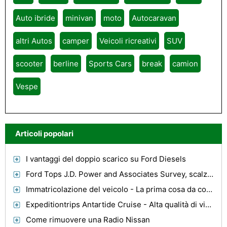
Auto ibride
minivan
moto
Autocaravan
altri Autos
camper
Veicoli ricreativi
SUV
scooter
berline
Sports Cars
break
camion
Vespe
Articoli popolari
I vantaggi del doppio scarico su Ford Diesels
Ford Tops J.D. Power and Associates Survey, scalza Toyota
Immatricolazione del veicolo - La prima cosa da controllare quando si cerca una macchina usata
Expeditiontrips Antartide Cruise - Alta qualità di viaggio di crociera per tutti gli ospiti
Come rimuovere una Radio Nissan