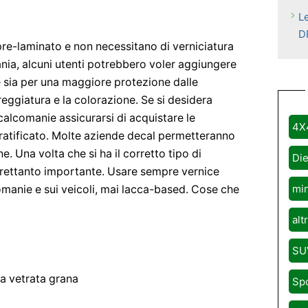
L
D
e-laminato e non necessitano di verniciatura
ia, alcuni utenti potrebbero voler aggiungere
 sia per una maggiore protezione dalle
eggiatura e la colorazione. Se si desidera
calcomanie assicurarsi di acquistare le
4X
atificato. Molte aziende decal permetteranno
. Una volta che si ha il corretto tipo di
Die
ltrettanto importante. Usare sempre vernice
mi
omanie e sui veicoli, mai lacca-based. Cose che
alt
SU
a vetrata grana
Sp