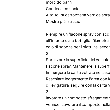
morbido panni
Car decalcomanie
Alta solidi carrozzeria vernice spr
Mostra più istruzioni
1
Riempire un flacone spray con acqu
all'interno della bottiglia. Riempir
calo di sapone per i piatti nel secch
2
Spruzzare la superficie del veicolo 
flacone spray. Mantenere la superfi
Immergere la carta vetrata nel sec
Raschiare leggermente l'area con l
di levigatura, seguire con la carta
3
lavorare un composto sfregamento 
vernice. Lavorare il composto nell