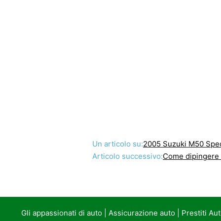
Un articolo su:
2005 Suzuki M50 Spe
Articolo successivo:
Come dipingere
Gli appassionati di auto
|
Assicurazione auto
|
Prestiti Au