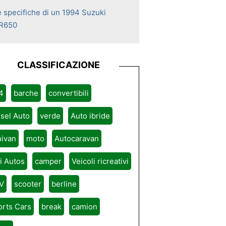
e specifiche di un 1994 Suzuki
R650
CLASSIFICAZIONE
4
barche
convertibili
sel Auto
verde
Auto ibride
nivan
moto
Autocaravan
ri Autos
camper
Veicoli ricreativi
V
scooter
berline
orts Cars
break
camion