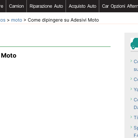
re
Camion
Riparazione Auto
Acquisto Auto
Car Opzioni After
tos
>
moto
> Come dipingere su Adesivi Moto
i Moto
C
s
C
Y
C
D
T
S
F