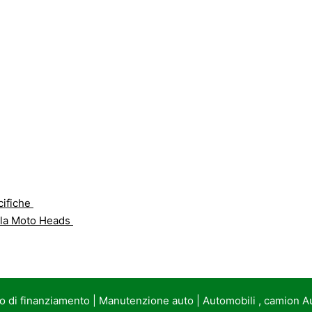
cifiche
 la Moto Heads
to di finanziamento
|
Manutenzione auto
|
Automobili , camion A