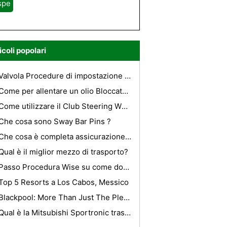
spe
icoli popolari
Valvola Procedure di impostazione per una 351 Ford Windsor
Come per allentare un olio Bloccato Filtro
Come utilizzare il Club Steering Wheel Lock
Che cosa sono Sway Bar Pins ?
Che cosa è completa assicurazione veicoli a motore?
Qual è il miglior mezzo di trasporto?
Passo Procedura Wise su come donare una macchina per carità
Top 5 Resorts a Los Cabos, Messico
Blackpool: More Than Just The Pleasure Beach
Qual è la Mitsubishi Sportronic trasmissione?