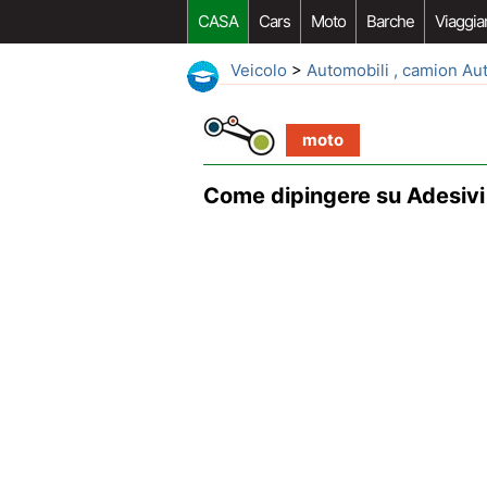
CASA
Cars
Moto
Barche
Viaggia
Veicolo
>
Automobili , camion Au
moto
Come dipingere su Adesiv