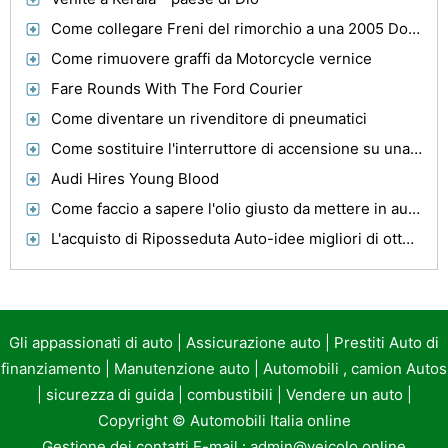
Come collegare Freni del rimorchio a una 2005 Dodge Ram 1500
Come rimuovere graffi da Motorcycle vernice
Fare Rounds With The Ford Courier
Come diventare un rivenditore di pneumatici
Come sostituire l'interruttore di accensione su una Chevrolet Truck '78
Audi Hires Young Blood
Come faccio a sapere l'olio giusto da mettere in auto?
L'acquisto di Riposseduta Auto-idee migliori di ottenere uno
Gli appassionati di auto
|
Assicurazione auto
|
Prestiti Auto di
finanziamento
|
Manutenzione auto
|
Automobili , camion Autos
|
sicurezza di guida
|
combustibili
|
Vendere un auto
|
Copyright ©
Automobili Italia online
Gestione dei contatti E-mail :
admin@veicolo.online