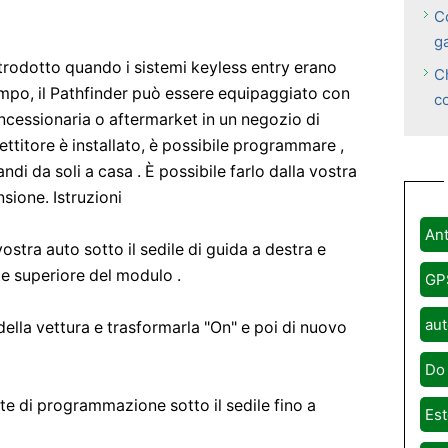
C
g
ntrodotto quando i sistemi keyless entry erano
C
tempo, il Pathfinder può essere equipaggiato con
c
ncessionaria o aftermarket in un negozio di
ettitore è installato, è possibile programmare ,
di da soli a casa . È possibile farlo dalla vostra
sione. Istruzioni
Ant
ostra auto sotto il sedile di guida a destra e
te superiore del modulo .
GP
aut
della vettura e trasformarla "On" e poi di nuovo
Do 
te di programmazione sotto il sedile fino a
Est