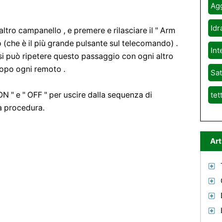
Agg
Idr
 altro campanello , e premere e rilasciare il " Arm
 (che è il più grande pulsante sul telecomando) .
Int
 si può ripetere questo passaggio con ogni altro
dopo ogni remoto .
Sat
ON " e " OFF " per uscire dalla sequenza di
tet
a procedura.
Art