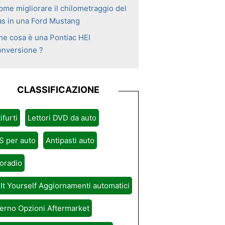
ome migliorare il chilometraggio del
as in una Ford Mustang
he cosa è una Pontiac HEI
onversione ?
CLASSIFICAZIONE
ifurti
Lettori DVD da auto
S per auto
Antipasti auto
oradio
It Yourself Aggiornamenti automatici
erno Opzioni Aftermarket