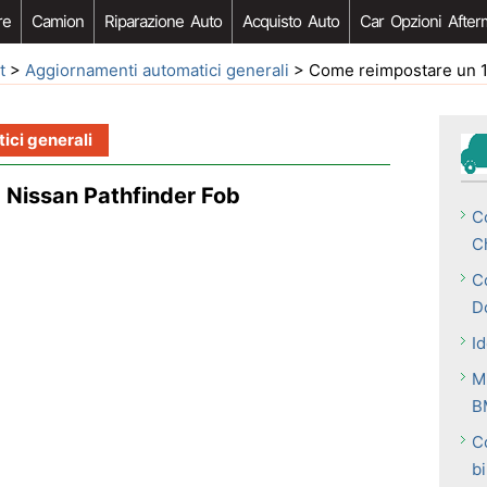
re
Camion
Riparazione Auto
Acquisto Auto
Car Opzioni After
t
>
Aggiornamenti automatici generali
> Come reimpostare un 1995 Nis
ci generali
 Nissan Pathfinder Fob
C
C
C
D
I
M
B
Co
b