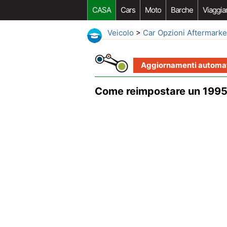
CASA
Cars
Moto
Barche
Viaggia
Veicolo
>
Car Opzioni Aftermarke
Aggiornamenti automati
Come reimpostare un 1995