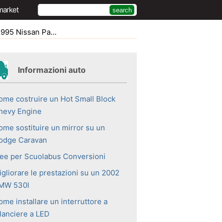
market
san Pathfinder Fob
Informazioni auto
ome costruire un Hot Small Block
hevy Engine
ome sostituire un mirror su un
odge Caravan
dee per Scuolabus Conversioni
igliorare le prestazioni su un 2002
MW 530I
me installare un interruttore a
ilanciere a LED