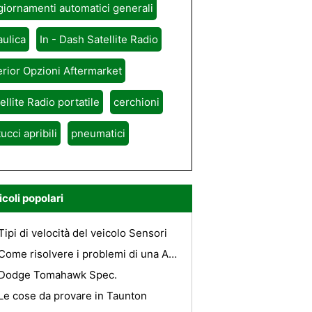
iornamenti automatici generali
aulica
In - Dash Satellite Radio
erior Opzioni Aftermarket
ellite Radio portatile
cerchioni
tucci apribili
pneumatici
icoli popolari
Tipi di velocità del veicolo Sensori
Come risolvere i problemi di una Acura TL Audio System 99
Dodge Tomahawk Spec.
Le cose da provare in Taunton