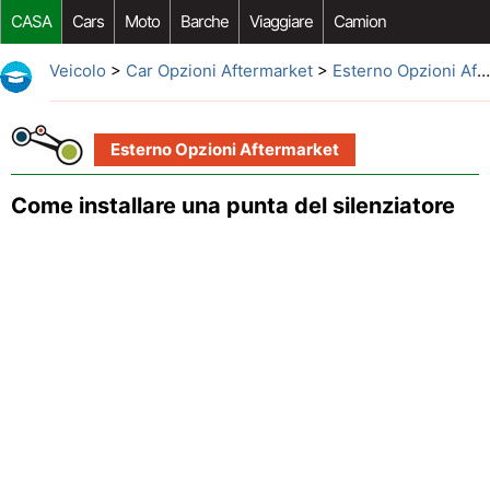
CASA
Cars
Moto
Barche
Viaggiare
Camion
Riparazione Auto
Acquisto Auto
Car Opzioni Aftermarket
Veicolo
>
Car Opzioni Aftermarket
>
Esterno Opzioni Aftermarket
Esterno Opzioni Aftermarket
Come installare una punta del silenziatore