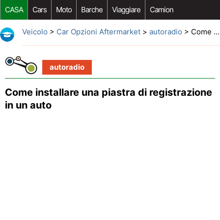
CASA
Cars
Moto
Barche
Viaggiare
Camion
Riparazione Auto
Acquisto Auto
Car Opzioni Aftermarket
Veicolo
>
Car Opzioni Aftermarket
>
autoradio
> Come installare una piastra di registrazione in un auto
autoradio
Come installare una piastra di registrazione
in un auto