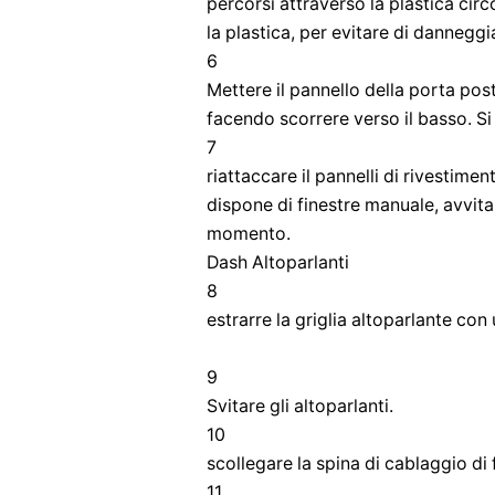
percorsi attraverso la plastica circ
la plastica, per evitare di danneggia
6
Mettere il pannello della porta pos
facendo scorrere verso il basso. Si 
7
riattaccare il pannelli di rivestime
dispone di finestre manuale, avvita
momento.
Dash Altoparlanti
8
estrarre la griglia altoparlante con 
9
Svitare gli altoparlanti.
10
scollegare la spina di cablaggio di 
11