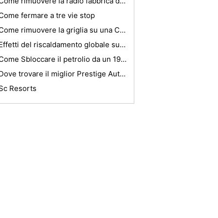
Come rimuovere la radio fabbrica da un 1994 Toyota 4Runner
Come fermare a tre vie stop
Come rimuovere la griglia su una Chevy Pickup 1997
Effetti del riscaldamento globale sul settore auto
Come Sbloccare il petrolio da un 1997 Chevy Cavalier Z24
Dove trovare il miglior Prestige Autonoleggio
Sc Resorts