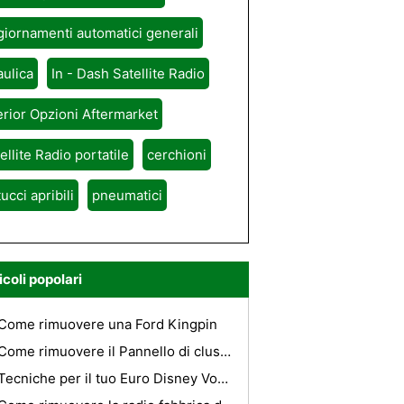
iornamenti automatici generali
aulica
In - Dash Satellite Radio
erior Opzioni Aftermarket
ellite Radio portatile
cerchioni
tucci apribili
pneumatici
icoli popolari
Come rimuovere una Ford Kingpin
Come rimuovere il Pannello di cluster su un 1995 Ford Bronco
Tecniche per il tuo Euro Disney Voyage