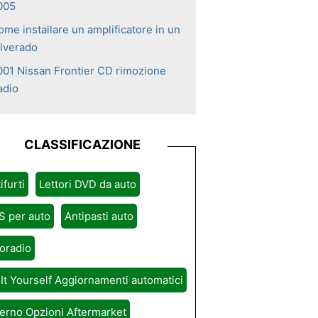
005
ome installare un amplificatore in un
ilverado
001 Nissan Frontier CD rimozione
adio
CLASSIFICAZIONE
ifurti
Lettori DVD da auto
S per auto
Antipasti auto
oradio
It Yourself Aggiornamenti automatici
erno Opzioni Aftermarket