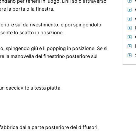
ondano per tenerli in luogo. Drill solo attraverso
re la porta o la finestra.
teriore sul da rivestimento, e poi spingendolo
sente lo scatto in posizione.
nto, spingendo giù e li popping in posizione. Se si
re la manovella del finestrino posteriore sul
un cacciavite a testa piatta.
fabbrica dalla parte posteriore dei diffusori.