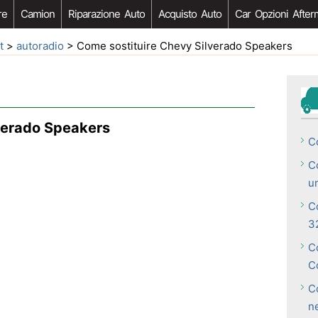
re
Camion
Riparazione Auto
Acquisto Auto
Car Opzioni After
t
>
autoradio
> Come sostituire Chevy Silverado Speakers
verado Speakers
C
C
u
C
3
C
C
Co
ne