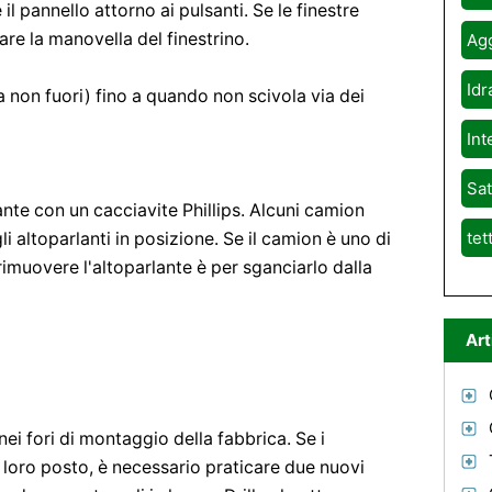
il pannello attorno ai pulsanti. Se le finestre
re la manovella del finestrino.
Agg
Idr
a non fuori) fino a quando non scivola via dei
Int
Sat
rlante con un cacciavite Phillips. Alcuni camion
tet
li altoparlanti in posizione. Se il camion è uno di
rimuovere l'altoparlante è per sganciarlo dalla
Art
nei fori di montaggio della fabbrica. Se i
 al loro posto, è necessario praticare due nuovi