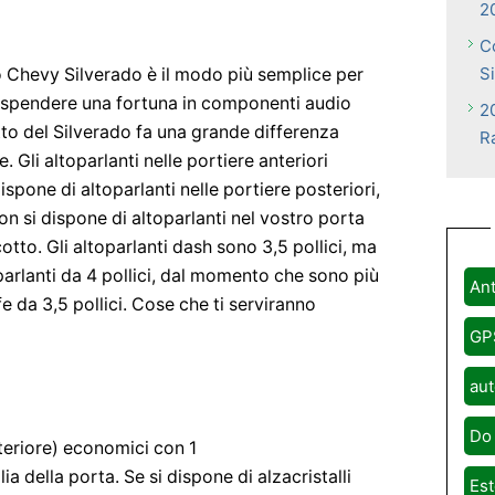
2
C
S
tro Chevy Silverado è il modo più semplice per
 spendere una fortuna in componenti audio
2
tto del Silverado fa una grande differenza
R
. Gli altoparlanti nelle portiere anteriori
ispone di altoparlanti nelle portiere posteriori,
non si dispone di altoparlanti nel vostro porta
otto. Gli altoparlanti dash sono 3,5 pollici, ma
parlanti da 4 pollici, dal momento che sono più
Ant
e da 3,5 pollici. Cose che ti serviranno
GP
aut
Do 
teriore) economici con 1
ia della porta. Se si dispone di alzacristalli
Est