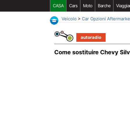
CASA
Cars
Moto
Barche
Viaggia
Veicolo
>
Car Opzioni Aftermarke
autoradio
Come sostituire Chevy Sil