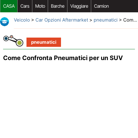
CASA
Cars
Moto
Barche
Viaggiare
Camion
Riparazione Auto
Acquisto Auto
Car Opzioni Aftermarket
Veicolo
>
Car Opzioni Aftermarket
>
pneumatici
> Come Confronta Pneumatici per un SUV
pneumatici
Come Confronta Pneumatici per un SUV