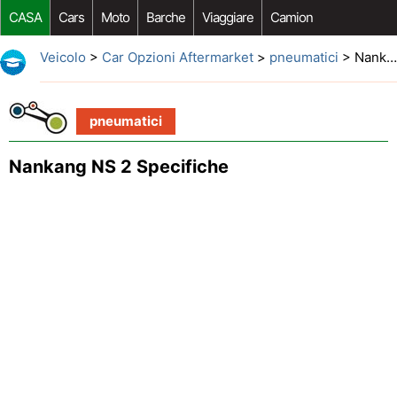
CASA
Cars
Moto
Barche
Viaggiare
Camion
Riparazione Auto
Acquisto Auto
Car Opzioni Aftermarket
Veicolo
>
Car Opzioni Aftermarket
>
pneumatici
> Nankang NS 2 Specifiche
pneumatici
Nankang NS 2 Specifiche