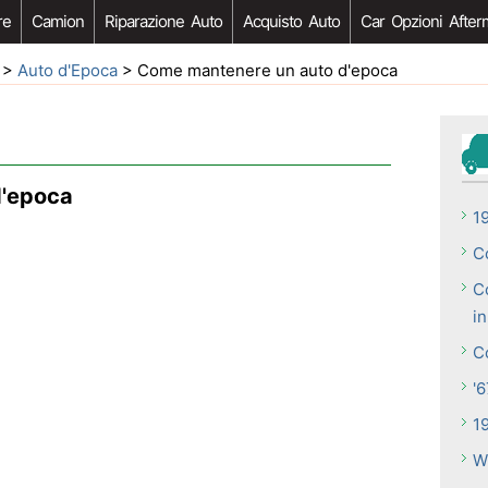
re
Camion
Riparazione Auto
Acquisto Auto
Car Opzioni After
>
Auto d'Epoca
> Come mantenere un auto d'epoca
d'epoca
1
C
C
i
C
'
19
W