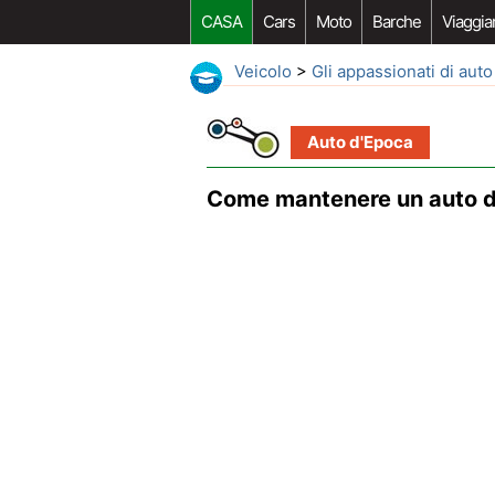
CASA
Cars
Moto
Barche
Viaggia
Veicolo
>
Gli appassionati di auto
Auto d'Epoca
Come mantenere un auto 