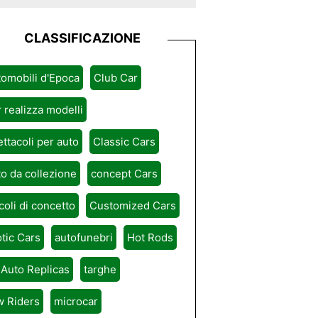
CLASSIFICAZIONE
omobili d'Epoca
Club Car
 realizza modelli
ttacoli per auto
Classic Cars
o da collezione
concept Cars
coli di concetto
Customized Cars
tic Cars
autofunebri
Hot Rods
 Auto Replicas
targhe
w Riders
microcar