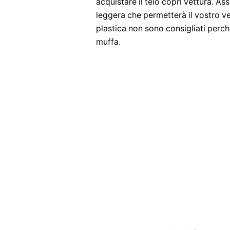
acquistare il telo copri vettura. As
leggera che permetterà il vostro vei
plastica non sono consigliati perch
muffa.