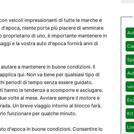
n veicoli impressionanti di tutte le marche e
o d'epoca, niente porta più piacere di ammirare
Aut
so proprietario di uno, è importante mantenere in
ggi e la vostra auto d'epoca fornirà anni di
Car
Spe
aiutare a mantenere in buone condizioni. Il
Aut
i applica qui. Non va bene per qualsiasi tipo di
ghi periodi di tempo senza essere guidato.
vei
anti hanno la tendenza a scomporre e asciugare.
due volte al mese. Avviare sempre il motore e
Exo
strada. Un breve viaggio intorno al blocco farà.
rlo funzionare per qualche minuto.
Kit
Lo
to d'epoca in buone condizioni. Consentire lo