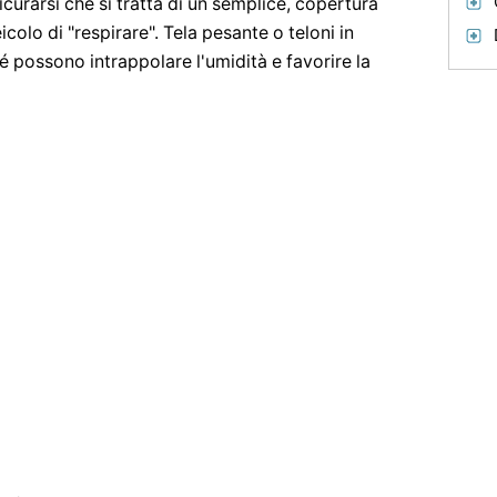
sicurarsi che si tratta di un semplice, copertura
colo di "respirare". Tela pesante o teloni in
é possono intrappolare l'umidità e favorire la