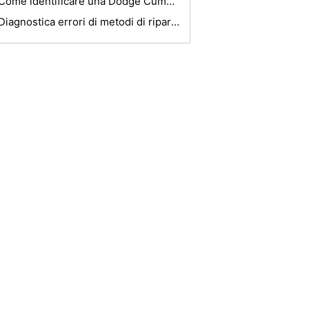
Come identificare una Dodge Cummins 3500 Trasmissione
Diagnostica errori di metodi di riparazione automobilistica