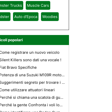
nster Trucks
Muscle Cars
dster
Auto d'Epoca
Woodies
icoli popolari
Come registrare un nuovo veicolo
Silent Killers sono dati una vocale !
Fiat Bravo Specifiche
Potenza di una Suzuki M109R motore 2007
Suggerimenti segreto per trovare i migliori alberghi di lusso a Sydney
Come utilizzare attuatori lineari
Perché si chiama una scatola di guanti?
Perché la gente Confronta i voli low cost con voli più economici per Accra?