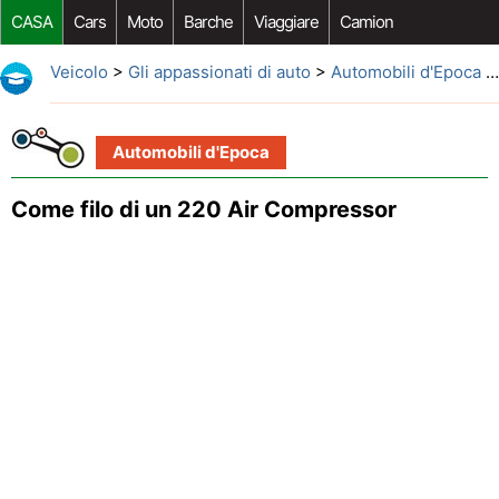
CASA
Cars
Moto
Barche
Viaggiare
Camion
Riparazione Auto
Acquisto Auto
Car Opzioni Aftermarket
Veicolo
>
Gli appassionati di auto
>
Automobili d'Epoca
> Come filo di un 220 Air Compressor
Automobili d'Epoca
Come filo di un 220 Air Compressor