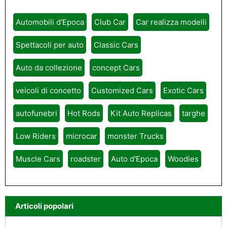
Automobili d'Epoca
Club Car
Car realizza modelli
Spettacoli per auto
Classic Cars
Auto da collezione
concept Cars
veicoli di concetto
Customized Cars
Exotic Cars
autofunebri
Hot Rods
Kit Auto Replicas
targhe
Low Riders
microcar
monster Trucks
Muscle Cars
roadster
Auto d'Epoca
Woodies
Articoli popolari