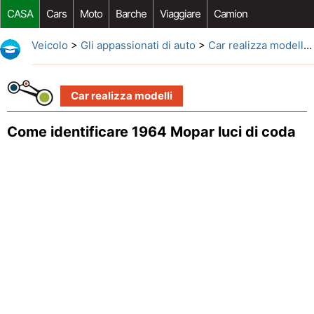
CASA
Cars
Moto
Barche
Viaggiare
Camion
Riparazione Auto
Acquisto Auto
Car Opzioni Aftermarket
Veicolo
>
Gli appassionati di auto
>
Car realizza modelli
>
Car realizza modelli
Come identificare 1964 Mopar luci di coda