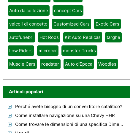
Auto da collezione
concept Cars
veicoli di concetto
Customized Cars
Exotic Cars
autofunebri
Hot Rods
Kit Auto Replicas
targhe
Low Riders
microcar
monster Trucks
Muscle Cars
roadster
Auto d'Epoca
Woodies
Articoli popolari
Perché avete bisogno di un convertitore catalitico?
Come installare navigazione su una Chevy HHR
Come trovare le dimensioni di una specifica Dimensioni pneumatici