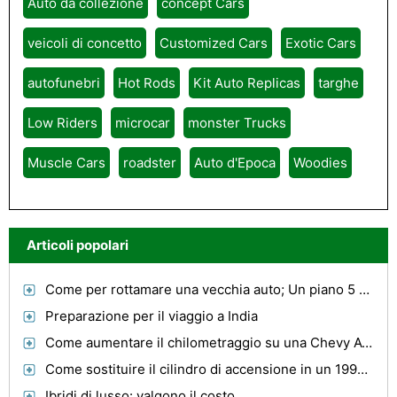
Auto da collezione
concept Cars
veicoli di concetto
Customized Cars
Exotic Cars
autofunebri
Hot Rods
Kit Auto Replicas
targhe
Low Riders
microcar
monster Trucks
Muscle Cars
roadster
Auto d'Epoca
Woodies
Articoli popolari
Come per rottamare una vecchia auto; Un piano 5 Point
Preparazione per il viaggio a India
Come aumentare il chilometraggio su una Chevy Avalanche 2006
Come sostituire il cilindro di accensione in un 1993 Ford Econoline
Ibridi di lusso: valgono il costo