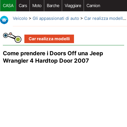
CASA
Cars
Moto
Barche
Viaggiare
Camion
Riparazione Auto
Acquisto Auto
Car Opzioni Aftermarket
Veicolo
>
Gli appassionati di auto
>
Car realizza modelli
>
Car realizza modelli
Come prendere i Doors Off una Jeep
Wrangler 4 Hardtop Door 2007