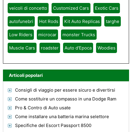
veicoli di concetto
Customized Cars
Exotic Cars
autofunebri
Hot Rods
Kit Auto Replicas
targhe
Low Riders
microcar
monster Trucks
Muscle Cars
roadster
Auto d'Epoca
Woodies
Articoli popolari
Consigli di viaggio per essere sicuro e divertirsi
Come sostituire un compasso in una Dodge Ram
Pro & Contro di Auto usate
Come installare una batteria marina selettore
Specifiche del Escort Passport 8500