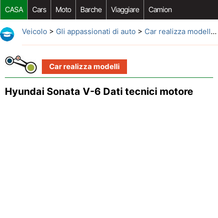
CASA
Cars
Moto
Barche
Viaggiare
Camion
Riparazione Auto
Acquisto Auto
Car Opzioni Aftermarket
Veicolo
>
Gli appassionati di auto
>
Car realizza modelli
>
Car realizza modelli
Hyundai Sonata V-6 Dati tecnici motore