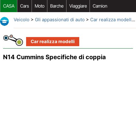
CASA
Cars
Moto
Barche
Viaggiare
Camion
Riparazione Auto
Acquisto Auto
Car Opzioni Aftermarket
Veicolo
>
Gli appassionati di auto
>
Car realizza modelli
>
Car realizza modelli
N14 Cummins Specifiche di coppia