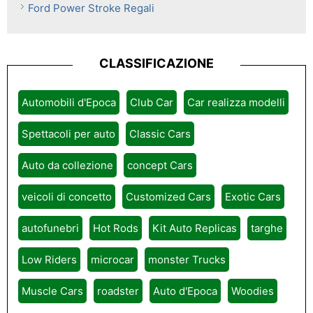
Ford Power Stroke Regali
CLASSIFICAZIONE
Automobili d'Epoca
Club Car
Car realizza modelli
Spettacoli per auto
Classic Cars
Auto da collezione
concept Cars
veicoli di concetto
Customized Cars
Exotic Cars
autofunebri
Hot Rods
Kit Auto Replicas
targhe
Low Riders
microcar
monster Trucks
Muscle Cars
roadster
Auto d'Epoca
Woodies