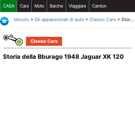
CASA
Cars
Moto
Barche
Viaggiare
Camion
Riparazione Auto
Acquisto Auto
Car Opzioni Aftermarket
Veicolo
>
Gli appassionati di auto
>
Classic Cars
> Storia della Bburago 1948 Jaguar XK 120
Classic Cars
Storia della Bburago 1948 Jaguar XK 120