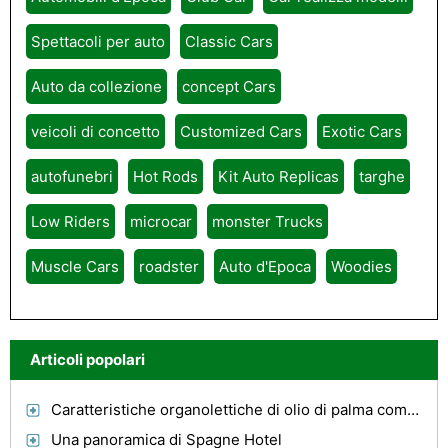
Spettacoli per auto
Classic Cars
Auto da collezione
concept Cars
veicoli di concetto
Customized Cars
Exotic Cars
autofunebri
Hot Rods
Kit Auto Replicas
targhe
Low Riders
microcar
monster Trucks
Muscle Cars
roadster
Auto d'Epoca
Woodies
Articoli popolari
Caratteristiche organolettiche di olio di palma come bio carburante
Una panoramica di Spagne Hotel