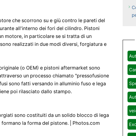
Co
p
tore che scorrono su e giù contro le pareti del
ante all'interno dei fori del cilindro. Pistoni
un motore, in particolare se si tratta di un
sono realizzati in due modi diversi, forgiatura e
Aut
originale (o OEM) e pistoni aftermarket sono
Car
ti attraverso un processo chiamato "pressofusione
Spe
 fusi sono fatti versando in alluminio fuso e lega
viene poi rilasciato dallo stampo.
Aut
vei
orgiati sono costituiti da un solido blocco di lega
a formano la forma del pistone. | ​​Photos.com
Exo