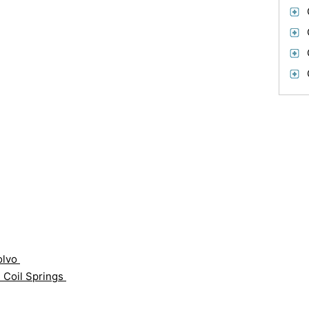
olvo
 Coil Springs