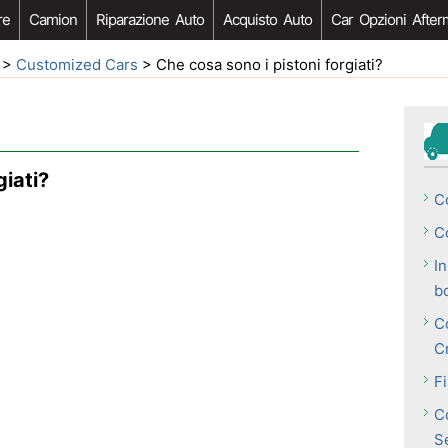
re
Camion
Riparazione Auto
Acquisto Auto
Car Opzioni After
>
Customized Cars
> Che cosa sono i pistoni forgiati?
giati?
C
C
In
b
C
C
F
C
S