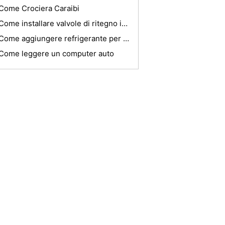
Come Crociera Caraibi
Come installare valvole di ritegno in una sospensione pneumatica
Come aggiungere refrigerante per un Grand Marquis 2000
Come leggere un computer auto