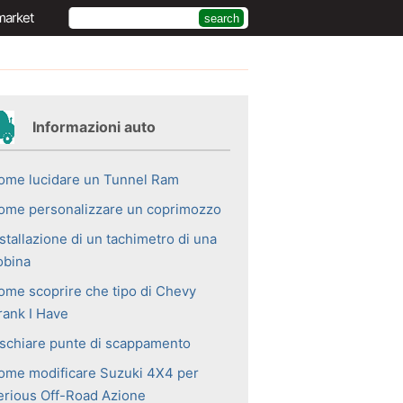
market
Informazioni auto
ome lucidare un Tunnel Ram
ome personalizzare un coprimozzo
stallazione di un tachimetro di una
obina
ome scoprire che tipo di Chevy
rank I Have
ischiare punte di scappamento
ome modificare Suzuki 4X4 per
erious Off-Road Azione