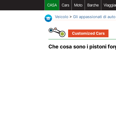
CASA
Cars
Moto
Barche
Viaggia
Veicolo
>
Gli appassionati di auto
Customized Cars
Che cosa sono i pistoni for