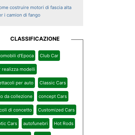
me costruire motori di fascia alta
er i camion di fango
CLASSIFICAZIONE
omobili d'Epoca
Club Car
 realizza modelli
ttacoli per auto
Classic Cars
o da collezione
concept Cars
coli di concetto
Customized Cars
tic Cars
autofunebri
Hot Rods