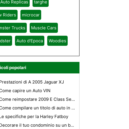
 Auto Replicas
targhe
w Riders
microcar
nster Trucks
Muscle Cars
dster
Auto d'Epoca
Woodies
icoli popolari
Prestazioni di A 2005 Jaguar XJ
Come capire un Auto VIN
Come reimpostare 2009 E Class Service
Come compilare un titolo di auto in Illinois
Le specifiche per la Harley Fatboy
Decorare il tuo condominio su un bilancio