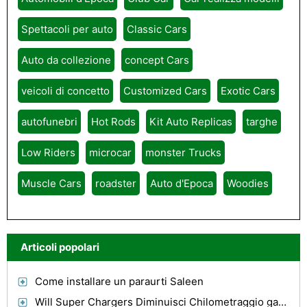
Spettacoli per auto
Classic Cars
Auto da collezione
concept Cars
veicoli di concetto
Customized Cars
Exotic Cars
autofunebri
Hot Rods
Kit Auto Replicas
targhe
Low Riders
microcar
monster Trucks
Muscle Cars
roadster
Auto d'Epoca
Woodies
Articoli popolari
Come installare un paraurti Saleen
Will Super Chargers Diminuisci Chilometraggio gas ?