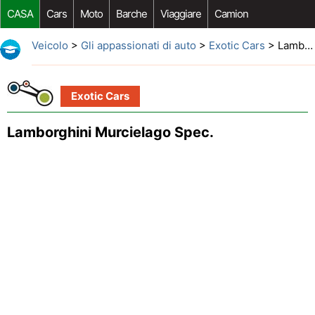
CASA
Cars
Moto
Barche
Viaggiare
Camion
Riparazione Auto
Acquisto Auto
Car Opzioni Aftermarket
Veicolo
>
Gli appassionati di auto
>
Exotic Cars
> Lamborghini Murcielago Spec.
Exotic Cars
Lamborghini Murcielago Spec.