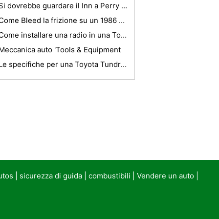
Si dovrebbe guardare il Inn a Perry Cabin In Your fino a venire Vacanza Benessere
Come Bleed la frizione su un 1986 Honda Shadow 1100
Come installare una radio in una Toyota Camry
Meccanica auto 'Tools & Equipment
Le specifiche per una Toyota Tundra 2003 SR5 V6
utos
|
sicurezza di guida
|
combustibili
|
Vendere un auto
|