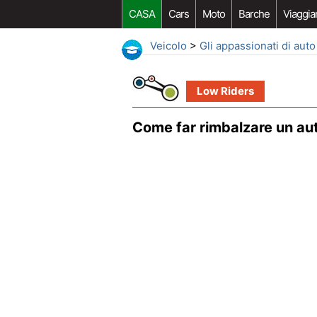
CASA
Cars
Moto
Barche
Viaggia
Veicolo
>
Gli appassionati di auto
Low Riders
Come far rimbalzare un au