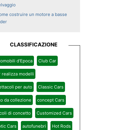
elvaggio
ome costruire un motore a basse
ider
CLASSIFICAZIONE
omobili d'Epoca
Club Car
 realizza modelli
ttacoli per auto
Classic Cars
o da collezione
concept Cars
coli di concetto
Customized Cars
tic Cars
autofunebri
Hot Rods