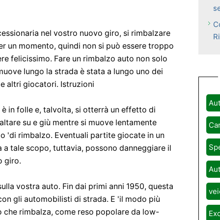
s
C
cessionaria nel vostro nuovo giro, si rimbalzare
R
per un momento, quindi non si può essere troppo
sere felicissimo. Fare un rimbalzo auto non solo
muove lungo la strada è stata a lungo uno dei
 altri giocatori. Istruzioni
Aut
 in folle e, talvolta, si otterrà un effetto di
saltare su e giù mentre si muove lentamente
Car
 'di rimbalzo. Eventuali partite giocate in un
Spe
a tale scopo, tuttavia, possono danneggiare il
o giro.
Aut
sulla vostra auto. Fin dai primi anni 1950, questa
vei
 gli automobilisti di strada. E 'il modo più
to che rimbalza, come reso popolare da low-
Exo