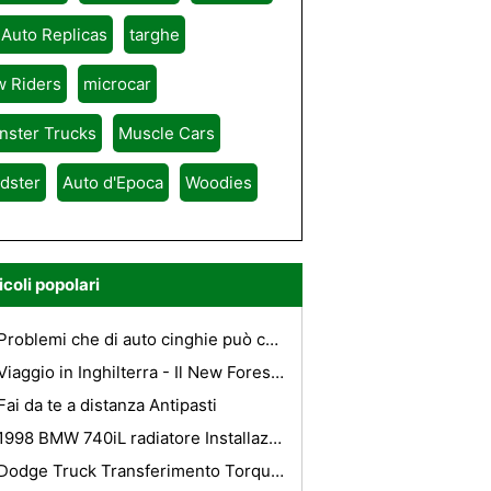
 Auto Replicas
targhe
w Riders
microcar
nster Trucks
Muscle Cars
dster
Auto d'Epoca
Woodies
icoli popolari
Problemi che di auto cinghie può causare
Viaggio in Inghilterra - Il New Forest National Park
Fai da te a distanza Antipasti
1998 BMW 740iL radiatore Installazione
Dodge Truck Transferimento Torque Caratteristiche