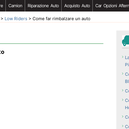
re
Camion
Riparazione Auto
Acquisto Auto
Car Opzioni After
>
Low Riders
> Come far rimbalzare un auto
to
L
P
C
B
C
C
H
C
C